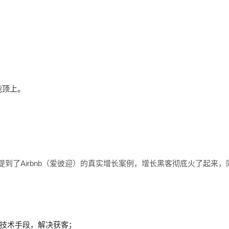
能顶上。
，其中提到了Airbnb（爱彼迎）的真实增长案例，增长黑客彻底火了起来，
等技术手段，解决获客；