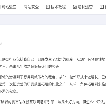
网站运营
网站安全
技术教程
增长运营
36
互联网行业包括我自己，已经发生了剧烈的蜕变，从18年有预见性地
之首，未来几年依然会保持热门的势头。
领域的渗透到了想得到就能有的程度，从单一拉新形式来做增长，已
是第一次把运营的职责范围拓展的如此之广，从单一角色拓展到多维
下游的程度。
以打破者的姿态站在新互联网场来引领，这是个好方向，但怎么个好法